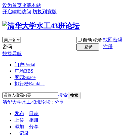
设为首页
收藏本站
开启辅助访问
切换到宽版
找回密码
自动登录
密码
注册
登录
快捷导航
门户
Portal
广场
BBS
家园
Space
排行榜
Ranklist
搜索
搜索
清华大学水工43班论坛
›
分享
发布
日志
上传
相册
添加
分享
记录